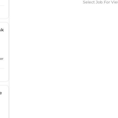
Select Job For Vi
sk
er
e