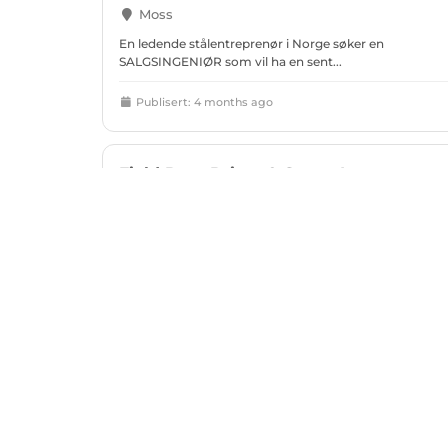
Moss
En ledende stålentreprenør i Norge søker en
SALGSINGENIØR som vil ha en sent...
Publisert: 4 months ago
Field Data Driver & Street Imagery
Collector
TSMG
Bjørnevatn
A field data collection Selskap is seeking responsible
individuals for a project...
Publisert: 5 months ago
Søkemotor for jobber 2026
Om oss
Senior Systemutvikler – Pådriver for
Personvern
arkitektur og kvalitet