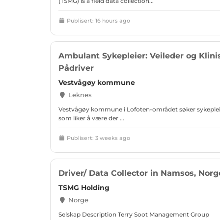
(TSMG) is a field data collection...
Publisert: 16 hours ago
Ambulant Sykepleier: Veileder og Klini
Pådriver
Vestvågøy kommune
Leknes
Vestvågøy kommune i Lofoten-området søker sykeplei
som liker å være der ...
Publisert: 3 weeks ago
Driver/ Data Collector in Namsos, Norg
TSMG Holding
Norge
Selskap Description Terry Soot Management Group